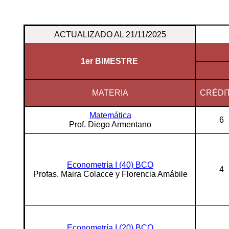
ACTUALIZADO AL 21/11/2025
1er BIMESTRE
MATERIA
CRÉDI
Matemática
6
Prof. Diego Armentano
Econometría I (40) BCO
4
Profas. Maira Colacce y Florencia Amábile
Econometría I (20) BCO