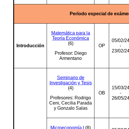
Período especial de exáme
Matemática para la
Teoría Económica
05/02/2
(6)
Introducción
OP
-
23/02/2
Profesor: Diego
Armentano
Seminario de
Investigación y Tesis
15/03/2
(4)
OB
-
Profesores: Rodrigo
26/05/2
Ceni, Cecilia Parada
y Gonzalo Salas
Microeconomía I
(8)