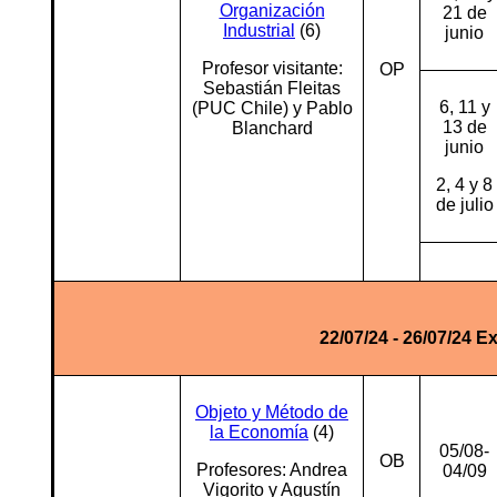
Organización
21 de
Industrial
(6)
junio
Profesor visitante:
OP
Sebastián Fleitas
6, 11 y
(PUC Chile) y Pablo
13 de
Blanchard
junio
2, 4 y 8
de julio
22/07/24 - 26/07/24
Ex
Objeto y Método de
la Economía
(4)
05/08-
OB
Profesores: Andrea
04/09
Vigorito y Agustín