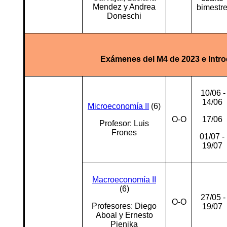
Mendez y Andrea
bimestr
Doneschi
Exámenes del M4 de 2023 e In
10/06 -
14/06
Microeconomía II
(6)
O-O
17/06
Profesor: Luis
Frones
01/07 -
19/07
Macroeconomía II
(6)
27/05 -
O-O
Profesores: Diego
19/07
Aboal y Ernesto
Pienika