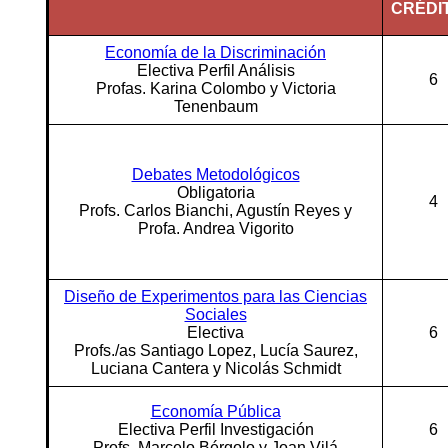
CRÉDI
Economía de la Discriminación
Electiva Perfil Análisis
6
Profas. Karina Colombo y Victoria
Tenenbaum
Debates Metodológicos
Obligatoria
4
Profs. Carlos Bianchi, Agustín Reyes y
Profa. Andrea Vigorito
Diseño de Experimentos para las Ciencias
Sociales
Electiva
6
Profs./as Santiago Lopez, Lucía Saurez,
Luciana Cantera y Nicolás Schmidt
Economía Pública
Electiva Perfil Investigación
6
Profs. Marcelo Bérgolo y Joan Vilá