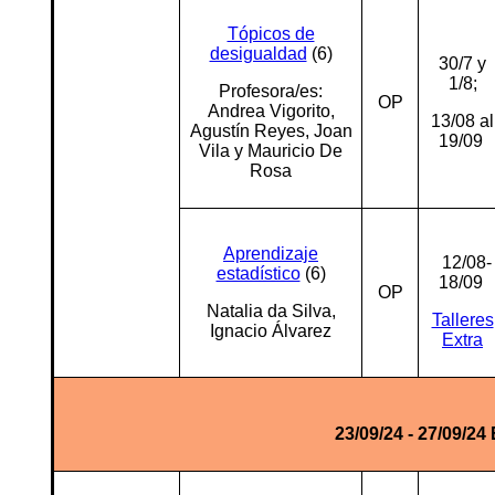
Tópicos de
desigualdad
(6)
30/7 y
1/8;
Profesora/es:
OP
Andrea Vigorito,
13/08 al
Agustín Reyes, Joan
19/09
Vila y Mauricio De
Rosa
Aprendizaje
12/08-
estadístico
(6)
18/09
OP
Natalia da Silva,
Talleres
Ignacio Álvarez
Extra
23/09/24 - 27/09/2