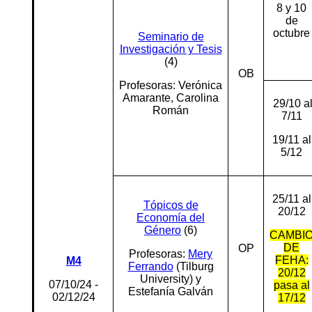
8 y 10
de
octubre
Seminario de
Investigación y Tesis
(4)
OB
Profesoras: Verónica
Amarante, Carolina
29/10 a
Román
7/11
19/11 al
5/12
25/11 al
Tópicos de
20/12
Economía del
Género
(6)
CAMBI
DE
OP
Profesoras:
Mery
FEHA:
M4
Ferrando
(Tilburg
20/12
University) y
07/10/24 -
pasa al
Estefanía Galván
02/12/24
17/12