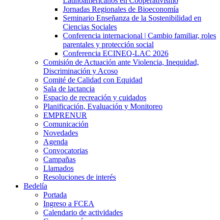
Latinoamericanos en Cooperativismo
Jornadas Regionales de Bioeconomía
Seminario Enseñanza de la Sostenibilidad en
Ciencias Sociales
Conferencia internacional | Cambio familiar, roles
parentales y protección social
Conferencia ECINEQ-LAC 2026
Comisión de Actuación ante Violencia, Inequidad,
Discriminación y Acoso
Comité de Calidad con Equidad
Sala de lactancia
Espacio de recreación y cuidados
Planificación, Evaluación y Monitoreo
EMPRENUR
Comunicación
Novedades
Agenda
Convocatorias
Campañas
Llamados
Resoluciones de interés
Bedelía
Portada
Ingreso a FCEA
Calendario de actividades