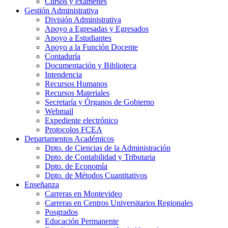
Cursos y exámenes
Gestión Administrativa
División Administrativa
Apoyo a Egresadas y Egresados
Apoyo a Estudiantes
Apoyo a la Función Docente
Contaduría
Documentación y Biblioteca
Intendencia
Recursos Humanos
Recursos Materiales
Secretaría y Órganos de Gobierno
Webmail
Expediente electrónico
Protocolos FCEA
Departamentos Académicos
Dpto. de Ciencias de la Administración
Dpto. de Contabilidad y Tributaria
Dpto. de Economía
Dpto. de Métodos Cuantitativos
Enseñanza
Carreras en Montevideo
Carreras en Centros Universitarios Regionales
Posgrados
Educación Permanente