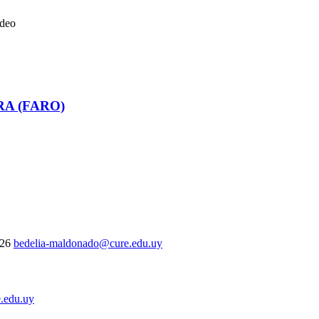
ideo
RA (FARO)
326
bedelia-maldonado@cure.edu.uy
.edu.uy