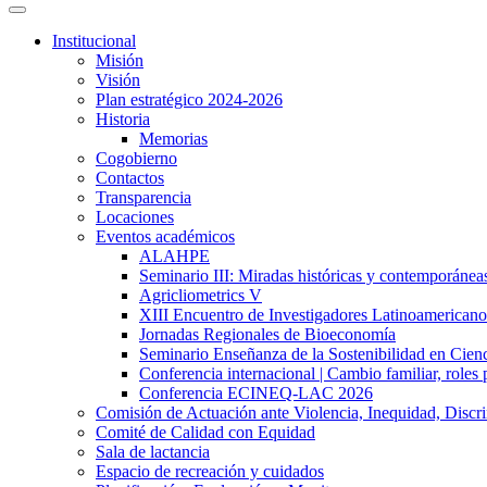
Institucional
Misión
Visión
Plan estratégico 2024-2026
Historia
Memorias
Cogobierno
Contactos
Transparencia
Locaciones
Eventos académicos
ALAHPE
Seminario III: Miradas históricas y contemporáneas
Agricliometrics V
XIII Encuentro de Investigadores Latinoamerican
Jornadas Regionales de Bioeconomía
Seminario Enseñanza de la Sostenibilidad en Cienc
Conferencia internacional | Cambio familiar, roles 
Conferencia ECINEQ-LAC 2026
Comisión de Actuación ante Violencia, Inequidad, Discr
Comité de Calidad con Equidad
Sala de lactancia
Espacio de recreación y cuidados