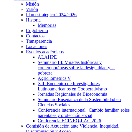
Misión
Visión
Plan estratégico 2024-2026
Historia
Memorias
Cogobierno
Contactos
Transparencia
Locaciones
Eventos académicos
ALAHPE
Seminario III: Miradas históricas y
contemporáneas sobre la desigualdad y la
pobreza
Agricliometrics V
XIII Encuentro de Investigadores
Latinoamericanos en Cooperativismo
Jornadas Regionales de Bioeconomía
Seminario Enseñanza de la Sostenibilidad en
Ciencias Sociales
Conferencia internacional | Cambio familiar, roles
parentales y protección social
Conferencia ECINEQ-LAC 2026
Comisión de Actuación ante Violencia, Inequidad,
Discriminación y Acoso