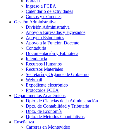
Portada
Ingreso a FCEA
Calendario de actividades
Cursos y exámenes
Gestión Administrativa
División Administrativa
Apoyo a Egresadas y Egresados
Apoyo a Estudiantes
Apoyo a la Función Docente
Contaduría
Documentación y Biblioteca
Intendencia
Recursos Humanos
Recursos Materiales
Secretaría y Órganos de Gobierno
Webmail
Expediente electrónico
Protocolos FCEA
Departamentos Académicos
Dpto. de Ciencias de la Administración
Dpto. de Contabilidad y Tributaria
Dpto. de Economía
Dpto. de Métodos Cuantitativos
Enseñanza
Carreras en Montevideo