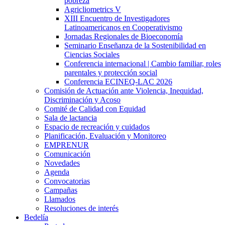
pobreza
Agricliometrics V
XIII Encuentro de Investigadores
Latinoamericanos en Cooperativismo
Jornadas Regionales de Bioeconomía
Seminario Enseñanza de la Sostenibilidad en
Ciencias Sociales
Conferencia internacional | Cambio familiar, roles
parentales y protección social
Conferencia ECINEQ-LAC 2026
Comisión de Actuación ante Violencia, Inequidad,
Discriminación y Acoso
Comité de Calidad con Equidad
Sala de lactancia
Espacio de recreación y cuidados
Planificación, Evaluación y Monitoreo
EMPRENUR
Comunicación
Novedades
Agenda
Convocatorias
Campañas
Llamados
Resoluciones de interés
Bedelía