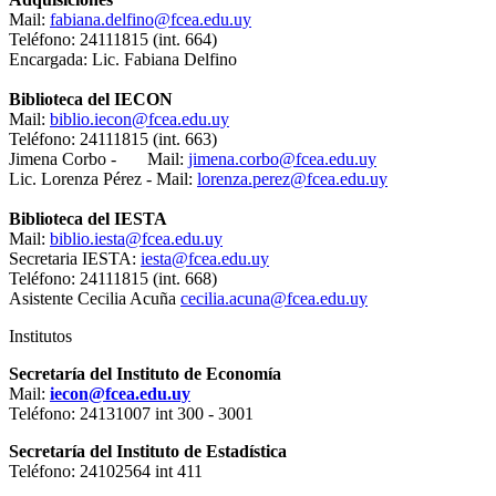
Mail:
fabiana.delfino@fcea.edu.uy
Teléfono: 24111815 (int. 664)
Encargada: Lic. Fabiana Delfino
Biblioteca del IECON
Mail:
biblio.iecon@fcea.edu.uy
Teléfono: 24111815 (int. 663)
Jimena Corbo - Mail:
jimena.corbo@fcea.edu.uy
Lic. Lorenza Pérez - Mail:
lorenza.perez@fcea.edu.uy
Biblioteca del IESTA
Mail:
biblio.iesta@fcea.edu.uy
Secretaria IESTA:
iesta@fcea.edu.uy
Teléfono: 24111815 (int. 668)
Asistente Cecilia Acuña
cecilia.acuna@fcea.edu.uy
Institutos
Secretaría del Instituto de Economía
Mail:
iecon@fcea.edu.uy
Teléfono: 24131007 int 300 - 3001
Secretaría del Instituto de Estadística
Teléfono: 24102564 int 411