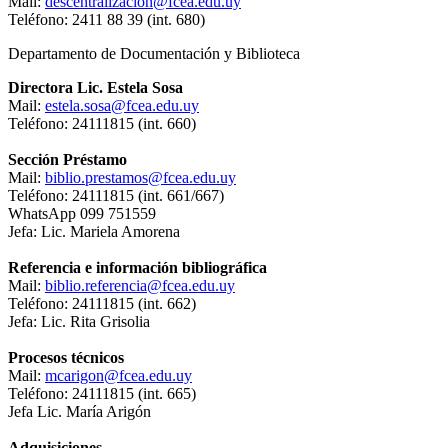
Mail:
descentralizacion@fcea.edu.uy
Teléfono: 2411 88 39 (int. 680)
Departamento de Documentación y Biblioteca
Directora Lic. Estela Sosa
Mail:
estela.sosa@fcea.edu.uy
Teléfono: 24111815 (int. 660)
Sección Préstamo
Mail:
biblio.prestamos@fcea.edu.uy
Teléfono: 24111815 (int. 661/667)
WhatsApp 099 751559
Jefa: Lic. Mariela Amorena
Referencia e información bibliográfica
Mail:
biblio.referencia@fcea.edu.uy
Teléfono: 24111815 (int. 662)
Jefa: Lic. Rita Grisolia
Procesos técnicos
Mail:
mcarigon@fcea.edu.uy
Teléfono: 24111815 (int. 665)
Jefa Lic. María Arigón
Adquisiciones