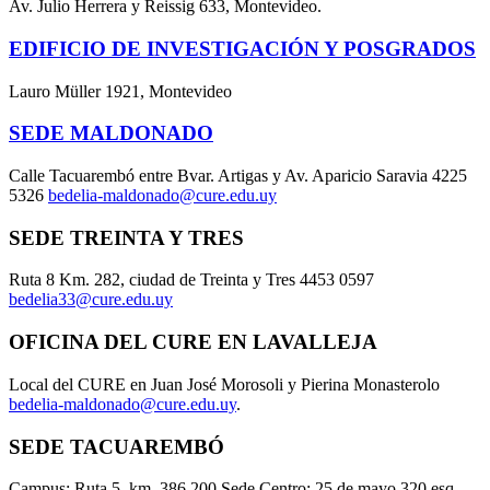
Av. Julio Herrera y Reissig 633, Montevideo.
EDIFICIO DE INVESTIGACIÓN Y POSGRADOS
Lauro Müller 1921, Montevideo
SEDE MALDONADO
Calle Tacuarembó entre Bvar. Artigas y Av. Aparicio Saravia 4225
5326
bedelia-maldonado@cure.edu.uy
SEDE TREINTA Y TRES
Ruta 8 Km. 282, ciudad de Treinta y Tres 4453 0597
bedelia33@cure.edu.uy
OFICINA DEL CURE EN LAVALLEJA
Local del CURE en Juan José Morosoli y Pierina Monasterolo
bedelia-maldonado@cure.edu.uy
.
SEDE TACUAREMBÓ
Campus: Ruta 5, km. 386,200 Sede Centro: 25 de mayo 320 esq.