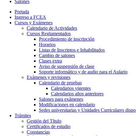
Salones
Portada
Ingreso a FCEA
Cursos y Exámenes
Calendario de Actividades
Cursos Reglamentados
Procedimiento de inscripción
Horarios
Listas de Inscriptos e Inhabilitados
Cambio de salones
Clases extra
Aviso de suspensión de clase
Soporte informático y de audio para el Aulario
Exámenes y revisiones
Calendario de pruebas
Calendarios vigentes
Calendarios años anteriores
Salones para exámenes
Modificaciones en calendario
Sedes universitarias y Unidades Curriculares dispon
Trámites
Gestión del Título
Certificados de estudio
Constancias