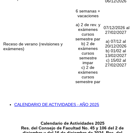
06/12/2026
6 semanas +
vacaciones
a) 2 de rev. y
07/12/2026 al
exámenes
27/02/2027
cursos
semestre par
a) 07/12 al
b) 2 de
Receso de verano (revisiones y
20/12/2026
exámenes
exámenes)
b) 01/02 al
cursos
13/02/2027
semestre
c) 15/02 al
impar
27/02/2027
c) 2 de
exámenes
cursos
semestre par
CALENDARIO DE ACTIVIDADES - AÑO 2025
Calendario de Actividades 2025
Res. del Consejo de Facultad No. 45 y 106 del 2 de
diciembre y del 16 de diciembre de 2024. Res. del