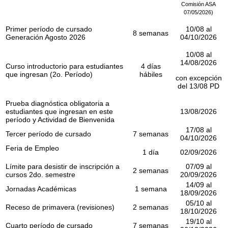
Comisión ASA
07/05/2026)
Primer período de cursado
10/08 al
8 semanas
Generación Agosto 2026
04/10/2026
10/08 al
14/08/2026
Curso introductorio para estudiantes
4 días
que ingresan (2o. Período)
hábiles
con excepción
del 13/08 PD
Prueba diagnóstica obligatoria a
estudiantes que ingresan en este
13/08/2026
período y Actividad de Bienvenida
17/08 al
Tercer período de cursado
7 semanas
04/10/2026
Feria de Empleo
1 día
02/09/2026
Límite para desistir de inscripción a
07/09 al
2 semanas
cursos 2do. semestre
20/09/2026
14/09 al
Jornadas Académicas
1 semana
18/09/2026
05/10 al
Receso de primavera (revisiones)
2 semanas
18/10/2026
19/10 al
Cuarto período de cursado
7 semanas