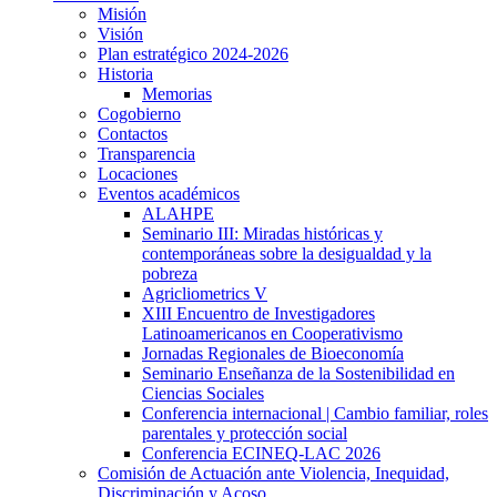
Misión
Visión
Plan estratégico 2024-2026
Historia
Memorias
Cogobierno
Contactos
Transparencia
Locaciones
Eventos académicos
ALAHPE
Seminario III: Miradas históricas y
contemporáneas sobre la desigualdad y la
pobreza
Agricliometrics V
XIII Encuentro de Investigadores
Latinoamericanos en Cooperativismo
Jornadas Regionales de Bioeconomía
Seminario Enseñanza de la Sostenibilidad en
Ciencias Sociales
Conferencia internacional | Cambio familiar, roles
parentales y protección social
Conferencia ECINEQ-LAC 2026
Comisión de Actuación ante Violencia, Inequidad,
Discriminación y Acoso