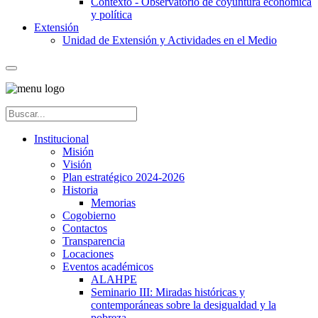
Contexto - Observatorio de coyuntura económica
y política
Extensión
Unidad de Extensión y Actividades en el Medio
Institucional
Misión
Visión
Plan estratégico 2024-2026
Historia
Memorias
Cogobierno
Contactos
Transparencia
Locaciones
Eventos académicos
ALAHPE
Seminario III: Miradas históricas y
contemporáneas sobre la desigualdad y la
pobreza