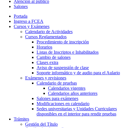
Atención al público
Salones
Portada
Ingreso a FCEA
Cursos y Exámenes
Calendario de Actividades
Cursos Reglamentados
Procedimiento de inscripción
Horarios
Listas de Inscriptos e Inhabilitados
Cambio de salones
Clases extra
Aviso de suspensión de clase
Soporte informático y de audio para el Aulario
Exámenes y revisiones
Calendario de pruebas
Calendarios vigentes
Calendarios años anteriores
Salones para exámenes
Modificaciones en calendario
Sedes universitarias y Unidades Curriculares
disponibles en el interior para rendir pruebas
Trámites
Gestión del Título