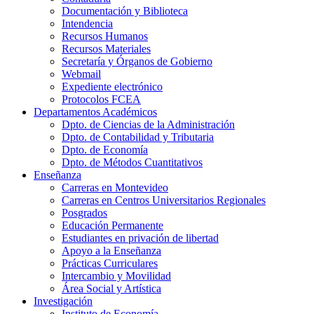
Documentación y Biblioteca
Intendencia
Recursos Humanos
Recursos Materiales
Secretaría y Órganos de Gobierno
Webmail
Expediente electrónico
Protocolos FCEA
Departamentos Académicos
Dpto. de Ciencias de la Administración
Dpto. de Contabilidad y Tributaria
Dpto. de Economía
Dpto. de Métodos Cuantitativos
Enseñanza
Carreras en Montevideo
Carreras en Centros Universitarios Regionales
Posgrados
Educación Permanente
Estudiantes en privación de libertad
Apoyo a la Enseñanza
Prácticas Curriculares
Intercambio y Movilidad
Área Social y Artística
Investigación
Instituto de Economía