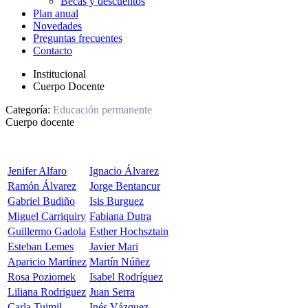
Becas y descuentos
Plan anual
Novedades
Preguntas frecuentes
Contacto
Institucional
Cuerpo Docente
Categoría:
Educación permanente
Cuerpo docente
Jenifer Alfaro
Ignacio Álvarez
Ramón Álvarez
Jorge Bentancur
Gabriel Budiño
Isis Burguez
Miguel Carriquiry
Fabiana Dutra
Guillermo Gadola
Esther Hochsztain
Esteban Lemes
Javier Mari
Aparicio Martínez
Martín Núñez
Rosa Poziomek
Isabel Rodríguez
Liliana Rodriguez
Juan Serra
Carla Tuimil
Inés Vázquez