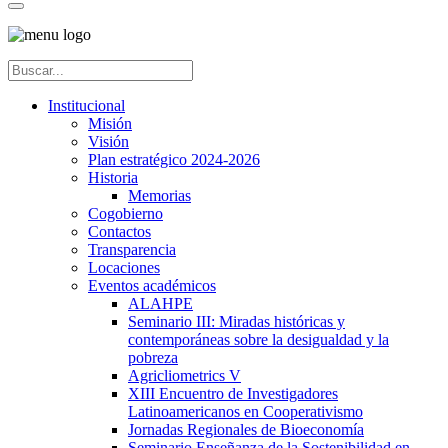
Institucional
Misión
Visión
Plan estratégico 2024-2026
Historia
Memorias
Cogobierno
Contactos
Transparencia
Locaciones
Eventos académicos
ALAHPE
Seminario III: Miradas históricas y
contemporáneas sobre la desigualdad y la
pobreza
Agricliometrics V
XIII Encuentro de Investigadores
Latinoamericanos en Cooperativismo
Jornadas Regionales de Bioeconomía
Seminario Enseñanza de la Sostenibilidad en