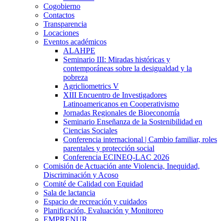
Cogobierno
Contactos
Transparencia
Locaciones
Eventos académicos
ALAHPE
Seminario III: Miradas históricas y
contemporáneas sobre la desigualdad y la
pobreza
Agricliometrics V
XIII Encuentro de Investigadores
Latinoamericanos en Cooperativismo
Jornadas Regionales de Bioeconomía
Seminario Enseñanza de la Sostenibilidad en
Ciencias Sociales
Conferencia internacional | Cambio familiar, roles
parentales y protección social
Conferencia ECINEQ-LAC 2026
Comisión de Actuación ante Violencia, Inequidad,
Discriminación y Acoso
Comité de Calidad con Equidad
Sala de lactancia
Espacio de recreación y cuidados
Planificación, Evaluación y Monitoreo
EMPRENUR