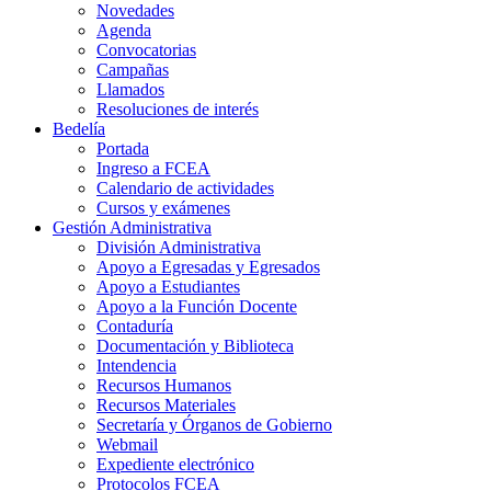
Novedades
Agenda
Convocatorias
Campañas
Llamados
Resoluciones de interés
Bedelía
Portada
Ingreso a FCEA
Calendario de actividades
Cursos y exámenes
Gestión Administrativa
División Administrativa
Apoyo a Egresadas y Egresados
Apoyo a Estudiantes
Apoyo a la Función Docente
Contaduría
Documentación y Biblioteca
Intendencia
Recursos Humanos
Recursos Materiales
Secretaría y Órganos de Gobierno
Webmail
Expediente electrónico
Protocolos FCEA