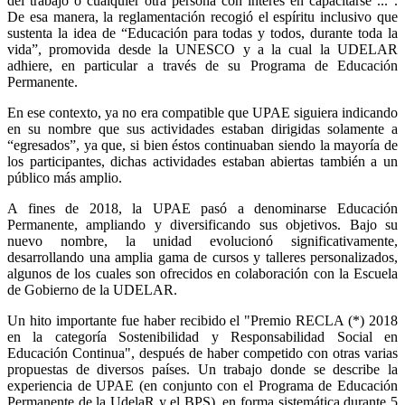
del trabajo o cualquier otra persona con interés en capacitarse ...”.
De esa manera, la reglamentación recogió el espíritu inclusivo que
sustenta la idea de “Educación para todas y todos, durante toda la
vida”, promovida desde la UNESCO y a la cual la UDELAR
adhiere, en particular a través de su Programa de Educación
Permanente.
En ese contexto, ya no era compatible que UPAE siguiera indicando
en su nombre que sus actividades estaban dirigidas solamente a
“egresados”, ya que, si bien éstos continuaban siendo la mayoría de
los participantes, dichas actividades estaban abiertas también a un
público más amplio.
A fines de 2018, la UPAE pasó a denominarse Educación
Permanente, ampliando y diversificando sus objetivos. Bajo su
nuevo nombre, la unidad evolucionó significativamente,
desarrollando una amplia gama de cursos y talleres personalizados,
algunos de los cuales son ofrecidos en colaboración con la Escuela
de Gobierno de la UDELAR.
Un hito importante fue haber recibido el "Premio RECLA (*) 2018
en la categoría Sostenibilidad y Responsabilidad Social en
Educación Continua", después de haber competido con otras varias
propuestas de diversos países. Un trabajo donde se describe la
experiencia de UPAE (en conjunto con el Programa de Educación
Permanente de la UdelaR y el BPS), en forma sistemática durante 5