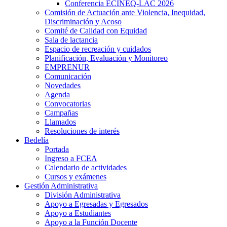
Conferencia ECINEQ-LAC 2026
Comisión de Actuación ante Violencia, Inequidad,
Discriminación y Acoso
Comité de Calidad con Equidad
Sala de lactancia
Espacio de recreación y cuidados
Planificación, Evaluación y Monitoreo
EMPRENUR
Comunicación
Novedades
Agenda
Convocatorias
Campañas
Llamados
Resoluciones de interés
Bedelía
Portada
Ingreso a FCEA
Calendario de actividades
Cursos y exámenes
Gestión Administrativa
División Administrativa
Apoyo a Egresadas y Egresados
Apoyo a Estudiantes
Apoyo a la Función Docente