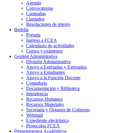
Agenda
Convocatorias
Campañas
Llamados
Resoluciones de interés
Bedelía
Portada
Ingreso a FCEA
Calendario de actividades
Cursos y exámenes
Gestión Administrativa
División Administrativa
Apoyo a Egresadas y Egresados
Apoyo a Estudiantes
Apoyo a la Función Docente
Contaduría
Documentación y Biblioteca
Intendencia
Recursos Humanos
Recursos Materiales
Secretaría y Órganos de Gobierno
Webmail
Expediente electrónico
Protocolos FCEA
Departamentos Académicos