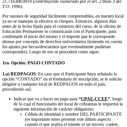
21.716308.0019 (
contribuyente exonerado por el art. 2 título 3 del
T.O. 1996
).
Por razones de seguridad fácilmente comprensibles, en nuestro local
ya no se manejan ni efectivo ni cheques. Entonces, algunos días
antes de la fecha fijada para el comienzo del curso, de la oficina de
Educación Permanente se comunicarán con el Participante, para
confirmarle el inicio del mismo y el importe que le corresponde
abonar por concepto de derechos universitarios (teniendo en cuenta
los ajustes por becas/descuentos que eventualmente pudieran
corresponder). Luego de eso se procederá como sigue:
1ra. Opción: PAGO CONTADO
1.a)
REDPAGOS
: En caso que el Participante haya señalado la
opción “CONTADO” en el formulario de inscripción, se le solicita
dirigirse a cualquier local de REDPAGOS en todo el país,
procediendo así:
Indicar que va a hacer un pago para
“
UPAE-CCEE
”
, luego
de lo cual el funcionario del local de cobranzas le requerirá la
siguiente información de carácter obligatorio:
Cédula de identidad y nombre DEL PARTICIPANTE
(es importante tener presente este último aspecto
cuando el que realiza el trámite es un tercero -cadete,