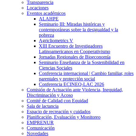
Transparencia
Locaciones
Eventos académicos
ALAHPE
Seminario III: Miradas históricas y
contemporáneas sobre la desigualdad y la
pobreza
Agricliometrics V
XIII Encuentro de Investigadores
Latinoamericanos en Cooperativismo
Jornadas Regionales de Bioeconomía
Seminario Enseñanza de la Sostenibilidad en
Ciencias Sociales
Conferencia internacional | Cambio familiar, roles
parentales y protección social
Conferencia ECINEQ-LAC 2026
Comisión de Actuación ante Violencia, Inequidad,
Discriminación y Acoso
Comité de Calidad con Equidad
Sala de lactancia
Espacio de recreación y cuidados
Planificación, Evaluación y Monitoreo
EMPRENUR
Comunicación
Novedades