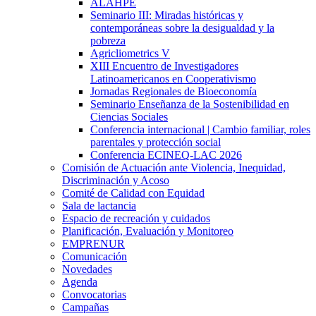
ALAHPE
Seminario III: Miradas históricas y
contemporáneas sobre la desigualdad y la
pobreza
Agricliometrics V
XIII Encuentro de Investigadores
Latinoamericanos en Cooperativismo
Jornadas Regionales de Bioeconomía
Seminario Enseñanza de la Sostenibilidad en
Ciencias Sociales
Conferencia internacional | Cambio familiar, roles
parentales y protección social
Conferencia ECINEQ-LAC 2026
Comisión de Actuación ante Violencia, Inequidad,
Discriminación y Acoso
Comité de Calidad con Equidad
Sala de lactancia
Espacio de recreación y cuidados
Planificación, Evaluación y Monitoreo
EMPRENUR
Comunicación
Novedades
Agenda
Convocatorias
Campañas