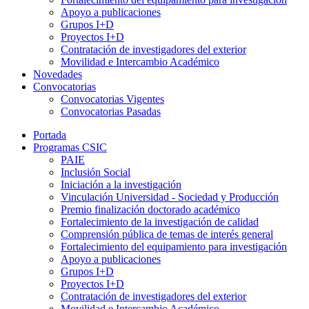
Apoyo a publicaciones
Grupos I+D
Proyectos I+D
Contratación de investigadores del exterior
Movilidad e Intercambio Académico
Novedades
Convocatorias
Convocatorias Vigentes
Convocatorias Pasadas
Portada
Programas CSIC
PAIE
Inclusión Social
Iniciación a la investigación
Vinculación Universidad - Sociedad y Producción
Premio finalización doctorado académico
Fortalecimiento de la investigación de calidad
Comprensión pública de temas de interés general
Fortalecimiento del equipamiento para investigación
Apoyo a publicaciones
Grupos I+D
Proyectos I+D
Contratación de investigadores del exterior
Movilidad e Intercambio Académico