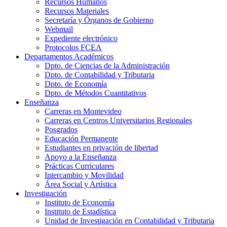
Recursos Humanos
Recursos Materiales
Secretaría y Órganos de Gobierno
Webmail
Expediente electrónico
Protocolos FCEA
Departamentos Académicos
Dpto. de Ciencias de la Administración
Dpto. de Contabilidad y Tributaria
Dpto. de Economía
Dpto. de Métodos Cuantitativos
Enseñanza
Carreras en Montevideo
Carreras en Centros Universitarios Regionales
Posgrados
Educación Permanente
Estudiantes en privación de libertad
Apoyo a la Enseñanza
Prácticas Curriculares
Intercambio y Movilidad
Área Social y Artística
Investigación
Instituto de Economía
Instituto de Estadística
Unidad de Investigación en Contabilidad y Tributaria