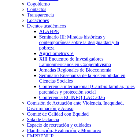
Cogobierno
Contactos
Transparencia
Locaciones
Eventos académicos
ALAHPE
Seminario III: Miradas históricas y
contemporáneas sobre la desigualdad y la
pobreza
Agricliometrics V
XIII Encuentro de Investigadores
Latinoamericanos en Cooperativismo
Jornadas Regionales de Bioeconomía
Seminario Enseñanza de la Sostenibilidad en
Ciencias Sociales
Conferencia internacional | Cambio familiar, roles
parentales y protección social
Conferencia ECINEQ-LAC 2026
Comisión de Actuación ante Violencia, Inequidad,
Discriminación y Acoso
Comité de Calidad con Equidad
Sala de lactancia
Espacio de recreación y cuidados
Planificación, Evaluación y Monitoreo
EMPRENUR