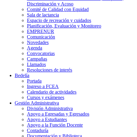
Discriminación y Acoso
Comité de Calidad con Equidad
Sala de lactancia
Espacio de recreación y cuidados
Planificación, Evaluación y Monitoreo
EMPRENUR
Comunicación
Novedades
Agenda
Convocatorias
Campañas
Llamados
Resoluciones de interés
Bedelía
Portada
Ingreso a FCEA
Calendario de actividades
Cursos y exámenes
Gestión Administrativa
División Administrativa
Apoyo a Egresadas y Egresados
Apoyo a Estudiantes
Apoyo a la Función Docente
Contaduría
Documentación y Biblioteca