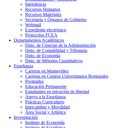
Intendencia
Recursos Humanos
Recursos Materiales
Secretaría y Órganos de Gobierno
Webmail
Expediente electrónico
Protocolos FCEA
Departamentos Académicos
Dpto. de Ciencias de la Administración
Dpto. de Contabilidad y Tributaria
Dpto. de Economía
Dpto. de Métodos Cuantitativos
Enseñanza
Carreras en Montevideo
Carreras en Centros Universitarios Regionales
Posgrados
Educación Permanente
Estudiantes en privación de libertad
Apoyo a la Enseñanza
Prácticas Curriculares
Intercambio y Movilidad
Área Social y Artística
Investigación
Instituto de Economía
Instituto de Estadística