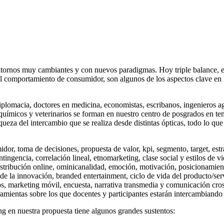
tornos muy cambiantes y con nuevos paradigmas. Hoy triple balance, ent
 comportamiento de consumidor, son algunos de los aspectos clave en lo
iplomacia, doctores en medicina, economistas, escribanos, ingenieros agró
uímicos y veterinarios se forman en nuestro centro de posgrados en tema
iqueza del intercambio que se realiza desde distintas ópticas, todo lo 
or, toma de decisiones, propuesta de valor, kpi, segmento, target, estr
ontingencia, correlación lineal, etnomarketing, clase social y estilos de v
stribución online, ominicanalidad, emoción, motivación, posicionamiento,
n de la innovación, branded entertainment, ciclo de vida del producto/s
, marketing móvil, encuesta, narrativa transmedia y comunicación cross
amientas sobre los que docentes y participantes estarán intercambiando y
g en nuestra propuesta tiene algunos grandes sustentos: