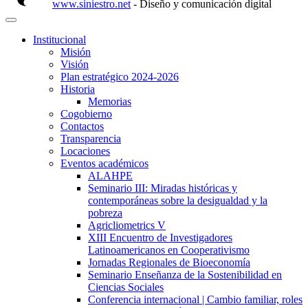
www.siniestro.net
- Diseño y comunicación digital
Institucional
Misión
Visión
Plan estratégico 2024-2026
Historia
Memorias
Cogobierno
Contactos
Transparencia
Locaciones
Eventos académicos
ALAHPE
Seminario III: Miradas históricas y
contemporáneas sobre la desigualdad y la
pobreza
Agricliometrics V
XIII Encuentro de Investigadores
Latinoamericanos en Cooperativismo
Jornadas Regionales de Bioeconomía
Seminario Enseñanza de la Sostenibilidad en
Ciencias Sociales
Conferencia internacional | Cambio familiar, roles