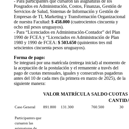
- Para participantes que cursaron las asignaturas de los
Posgrados en Administración, Costos, Finanzas, Gestión de
Servicios de Salud, Sistemas de Información y Gestión de
Empresas de TI, Marketing y Transformación Organizacional
de nuestra Facultad:
$ 458.000
(cuatrocientos cincuenta y
ocho mil pesos uruguayos).
- Para “Licenciados en Administración-Contador” del Plan
1990 de FCEA y “Licenciados en Administración de Plan
1980 y 1990 de FCEA:
$ 503.650
(quinientos tres mil
seiscientos cincuenta pesos uruguayos).
Forma de pago:
Se integrará por una matrícula (entrega inicial) al momento de
la aceptación de la postulación y el remanente a través del
pago de cuotas mensuales, iguales y consecutivas pagaderas
antes del 10 de cada mes (la primera en marzo de 2025), de la
siguiente manera:
VALOR
MATRÍCULA
SALDO
CUOTAS
CANTID
Caso General
891.800
131.300
760.500
30
Participantes que
cursaron las
asignaturas de