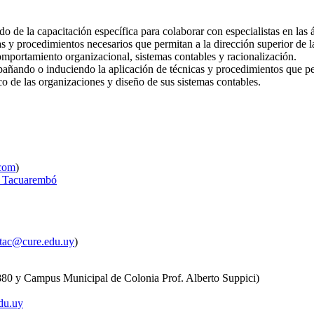
 de la capacitación específica para colaborar con especialistas en las 
as y procedimientos necesarios que permitan a la dirección superior de la
omportamiento organizacional, sistemas contables y racionalización.
mpañando o induciendo la aplicación de técnicas y procedimientos que p
ico de las organizaciones y diseño de sus sistemas contables.
com
)
de Tacuarembó
ntac@cure.edu.uy
)
0 y Campus Municipal de Colonia Prof. Alberto Suppici)
du.uy