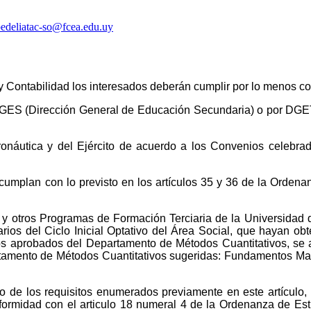
edeliatac-so@fcea.edu.uy
y Contabilidad los interesados deberán cumplir por lo menos c
DGES (Dirección General de Educación Secundaria) o por DGET
ronáutica y del Ejército de acuerdo a los Convenios celebra
 cumplan con lo previsto en los artículos 35 y 36 de la Orden
 y otros Programas de Formación Terciaria de la Universidad 
arios del Ciclo Inicial Optativo del Área Social, que hayan ob
s aprobados del Departamento de Métodos Cuantitativos, se ag
tamento de Métodos Cuantitativos sugeridas: Fundamentos Mat
o de los requisitos enumerados previamente en este artículo,
ormidad con el articulo 18 numeral 4 de la Ordenanza de Est