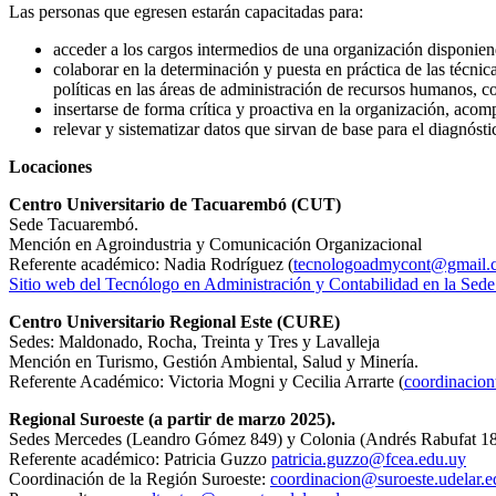
Las personas que egresen estarán capacitadas para:
acceder a los cargos intermedios de una organización disponiendo
colaborar en la determinación y puesta en práctica de las técnic
políticas en las áreas de administración de recursos humanos, c
insertarse de forma crítica y proactiva en la organización, aco
relevar y sistematizar datos que sirvan de base para el diagnóst
Locaciones
Centro Universitario de Tacuarembó (CUT)
Sede Tacuarembó.
Mención en Agroindustria y Comunicación Organizacional
Referente académico: Nadia Rodríguez (
tecnologoadmycont@gmail.
Sitio web del Tecnólogo en Administración y Contabilidad en la Se
Centro Universitario Regional Este (CURE)
Sedes: Maldonado, Rocha, Treinta y Tres y Lavalleja
Mención en Turismo, Gestión Ambiental, Salud y Minería.
Referente Académico: Victoria Mogni y Cecilia Arrarte (
coordinacio
Regional Suroeste (a partir de marzo 2025).
Sedes Mercedes (Leandro Gómez 849) y Colonia (Andrés Rabufat 188
Referente académico: Patricia Guzzo
patricia.guzzo@fcea.edu.uy
Coordinación de la Región Suroeste:
coordinacion@suroeste.udelar
.
e