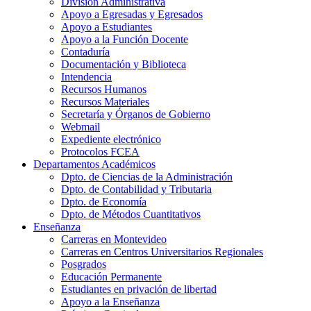
División Administrativa
Apoyo a Egresadas y Egresados
Apoyo a Estudiantes
Apoyo a la Función Docente
Contaduría
Documentación y Biblioteca
Intendencia
Recursos Humanos
Recursos Materiales
Secretaría y Órganos de Gobierno
Webmail
Expediente electrónico
Protocolos FCEA
Departamentos Académicos
Dpto. de Ciencias de la Administración
Dpto. de Contabilidad y Tributaria
Dpto. de Economía
Dpto. de Métodos Cuantitativos
Enseñanza
Carreras en Montevideo
Carreras en Centros Universitarios Regionales
Posgrados
Educación Permanente
Estudiantes en privación de libertad
Apoyo a la Enseñanza