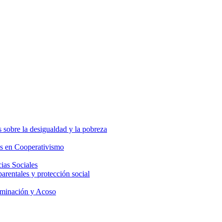
 sobre la desigualdad y la pobreza
os en Cooperativismo
ias Sociales
parentales y protección social
iminación y Acoso