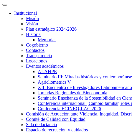
Institucional
Misión
Visión
Plan estratégico 2024-2026
Historia
Memorias
Cogobierno
Contactos
Transparencia
Locaciones
Eventos académicos
ALAHPE
Seminario III: Miradas históricas y contemporáneas
Agricliometrics V
XIII Encuentro de Investigadores Latinoamerican
Jornadas Regionales de Bioeconomía
Seminario Enseñanza de la Sostenibilidad en Cienc
Conferencia internacional | Cambio familiar, roles 
Conferencia ECINEQ-LAC 2026
Comisión de Actuación ante Violencia, Inequidad, Discr
Comité de Calidad con Equidad
Sala de lactancia
Espacio de recreación y cuidados