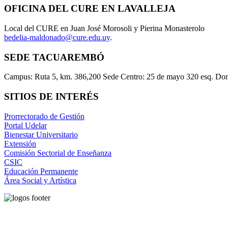
OFICINA DEL CURE EN LAVALLEJA
Local del CURE en Juan José Morosoli y Pierina Monasterolo
bedelia-maldonado@cure.edu.uy
.
SEDE TACUAREMBÓ
Campus: Ruta 5, km. 386,200 Sede Centro: 25 de mayo 320 esq. Do
SITIOS DE INTERÉS
Prorrectorado de Gestión
Portal Udelar
Bienestar Universitario
Extensión
Comisión Sectorial de Enseñanza
CSIC
Educación Permanente
Área Social y Artística