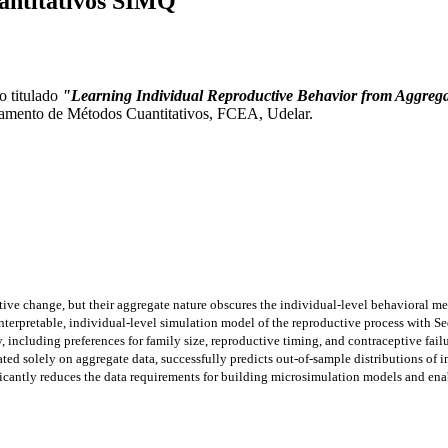
antitativos SIMQ
o titulado
"Learning Individual Reproductive Behavior from Aggregate
rtamento de Métodos Cuantitativos, FCEA, Udelar.
tive change, but their aggregate nature obscures the individual-level behavioral me
terpretable, individual-level simulation model of the reproductive process with S
, including preferences for family size, reproductive timing, and contraceptive fai
ted solely on aggregate data, successfully predicts out-of-sample distributions of in
nificantly reduces the data requirements for building microsimulation models and en