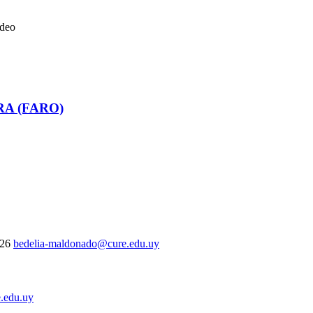
ideo
RA (FARO)
326
bedelia-maldonado@cure.edu.uy
.edu.uy