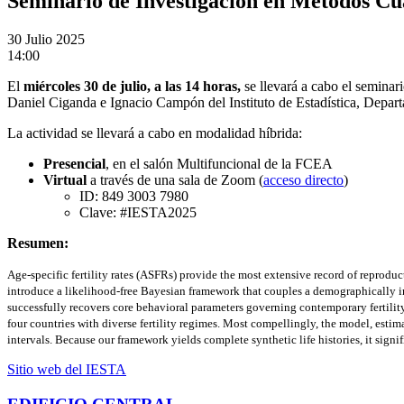
Seminario de Investigación en Métodos Cu
30
Julio 2025
14:00
El
miércoles 30 de julio, a las 14 horas,
se llevará a cabo el seminari
Daniel Ciganda e Ignacio Campón del Instituto de Estadística, Depa
La actividad se llevará a cabo en modalidad híbrida:
Presencial
, en el salón Multifuncional de la FCEA
Virtual
a través de una sala de Zoom (
acceso directo
)
ID: 849 3003 7980
Clave: #IESTA2025
Resumen:
Age-specific fertility rates (ASFRs) provide the most extensive record of reproduc
introduce a likelihood-free Bayesian framework that couples a demographically in
successfully recovers core behavioral parameters governing contemporary fertility
four countries with diverse fertility regimes. Most compellingly, the model, estima
intervals. Because our framework yields complete synthetic life histories, it sig
Sitio web del IESTA