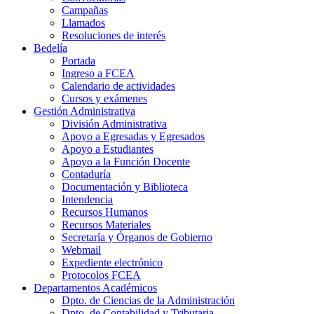
Campañas
Llamados
Resoluciones de interés
Bedelía
Portada
Ingreso a FCEA
Calendario de actividades
Cursos y exámenes
Gestión Administrativa
División Administrativa
Apoyo a Egresadas y Egresados
Apoyo a Estudiantes
Apoyo a la Función Docente
Contaduría
Documentación y Biblioteca
Intendencia
Recursos Humanos
Recursos Materiales
Secretaría y Órganos de Gobierno
Webmail
Expediente electrónico
Protocolos FCEA
Departamentos Académicos
Dpto. de Ciencias de la Administración
Dpto. de Contabilidad y Tributaria