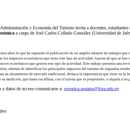
n Administración y Economía del Turismo invita a docentes, estudiantes 
conómica
a cargo de José Carlos Collado González (Universidad de Jaén
imos años lo que ha supuesto la publicación de un amplio número de trabajos que trat
zar los impactos económicos que tiene este tipo de actividad. A pesar de que se han 
impactos económicos que genera este tipo de actividad. Este trabajo presenta una rev
ión, además de identificar los principales impactos del turismo de segundas residenc
zan un alojamiento de mercado tradicional, destaca la importancia que tiene en la lite
u medición, que hasta era difusa, con el turista que es propietario, o alquila a un 
 y datos de acceso comunicarse a:
veronica.segarra@fcea.edu.uy
ideo