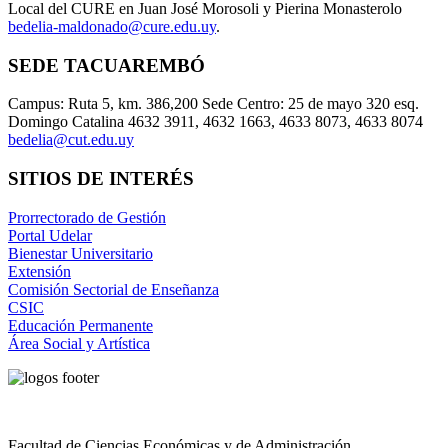
Local del CURE en Juan José Morosoli y Pierina Monasterolo
bedelia-maldonado@cure.edu.uy
.
SEDE TACUAREMBÓ
Campus: Ruta 5, km. 386,200 Sede Centro: 25 de mayo 320 esq.
Domingo Catalina 4632 3911, 4632 1663, 4633 8073, 4633 8074
bedelia@cut.edu.uy
SITIOS DE INTERÉS
Prorrectorado de Gestión
Portal Udelar
Bienestar Universitario
Extensión
Comisión Sectorial de Enseñanza
CSIC
Educación Permanente
Área Social y Artística
Facultad de Ciencias Económicas y de Administración