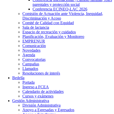
parentales y protección social
Conferencia ECINEQ-LAC 2026
Comisión de Actuación ante Violencia, Inequidad,
Discriminación y Acoso
Comité de Calidad con Equidad
Sala de lactancia
Espacio de recreación y cuidados
Planificación, Evaluación y Monitoreo
EMPRENUR
Comunicación
Novedades
Agenda
Convocatorias
Campañas
Llamados
Resoluciones de interés
Bedelía
Portada
Ingreso a FCEA
Calendario de actividades
Cursos y exámenes
Gestión Administrativa
División Administrativa
Apoyo a Egresadas y Egresados