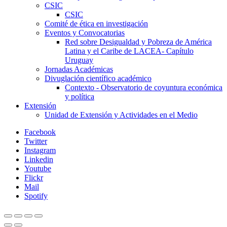
CSIC
CSIC
Comité de ética en investigación
Eventos y Convocatorias
Red sobre Desigualdad y Pobreza de América
Latina y el Caribe de LACEA- Capítulo
Uruguay
Jornadas Académicas
Divuglación científico académico
Contexto - Observatorio de coyuntura económica
y política
Extensión
Unidad de Extensión y Actividades en el Medio
Facebook
Twitter
Instagram
Linkedin
Youtube
Flickr
Mail
Spotify