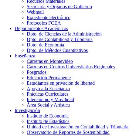
Recursos Materiales
Secretaría y Órganos de Gobierno
Webmail
Expediente electrónico
Protocolos FCEA
Departamentos Académicos
Dpto. de Ciencias de la Administración
Dpto. de Contabilidad y Tributaria
Dpto. de Economía
Dpto. de Métodos Cuantitativos
Enseñanza
Carreras en Montevideo
Carreras en Centros Universitarios Regionales
Posgrados
Educación Permanente
Estudiantes en privación de libertad
Apoyo a la Enseñanza
Prácticas Curriculares
Intercambio y Movilidad
Área Social y Artística
Investigación
Instituto de Economía
Instituto de Estadística
Unidad de Investigación en Contabilidad y Tributaria
Observatorio de Reportes de Sostenibilidad