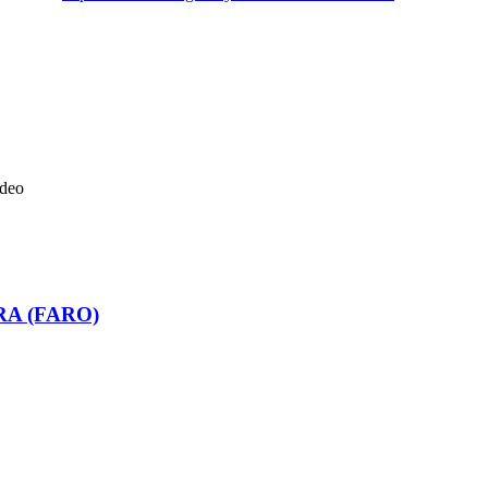
ideo
RA (FARO)