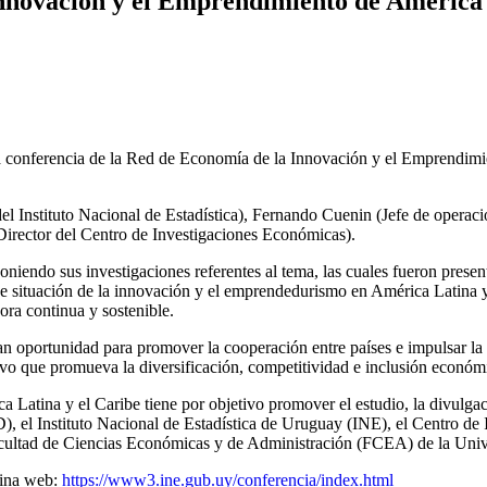
nnovación y el Emprendimiento de América 
va conferencia de la Red de Economía de la Innovación y el Emprendimie
 del Instituto Nacional de Estadística), Fernando Cuenin (Jefe de opera
irector del Centro de Investigaciones Económicas).
xponiendo sus investigaciones referentes al tema, las cuales fueron pres
e situación de la innovación y el emprendedurismo en América Latina y 
ora continua y sostenible.
n oportunidad para promover la cooperación entre países e impulsar la c
vo que promueva la diversificación, competitividad e inclusión económ
Latina y el Caribe tiene por objetivo promover el estudio, la divulgac
D), el Instituto Nacional de Estadística de Uruguay (INE), el Centro 
cultad de Ciencias Económicas y de Administración (FCEA) de la Univ
gina web:
https://www3.ine.gub.uy/conferencia/index.html