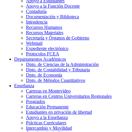
Apoyo a Estudiantes
Apoyo a la Función Docente
Contaduría
Documentación y Biblioteca
Intendencia
Recursos Humanos
Recursos Materiales
Secretaría y Órganos de Gobierno
Webmail
Expediente electrónico
Protocolos FCEA
Departamentos Académicos
Dpto. de Ciencias de la Administración
Dpto. de Contabilidad y Tributaria
Dpto. de Economía
Dpto. de Métodos Cuantitativos
Enseñanza
Carreras en Montevideo
Carreras en Centros Universitarios Regionales
Posgrados
Educación Permanente
Estudiantes en privación de libertad
Apoyo a la Enseñanza
Prácticas Curriculares
Intercambio y Movilidad