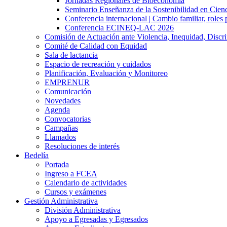
Jornadas Regionales de Bioeconomía
Seminario Enseñanza de la Sostenibilidad en Cienc
Conferencia internacional | Cambio familiar, roles 
Conferencia ECINEQ-LAC 2026
Comisión de Actuación ante Violencia, Inequidad, Discr
Comité de Calidad con Equidad
Sala de lactancia
Espacio de recreación y cuidados
Planificación, Evaluación y Monitoreo
EMPRENUR
Comunicación
Novedades
Agenda
Convocatorias
Campañas
Llamados
Resoluciones de interés
Bedelía
Portada
Ingreso a FCEA
Calendario de actividades
Cursos y exámenes
Gestión Administrativa
División Administrativa
Apoyo a Egresadas y Egresados