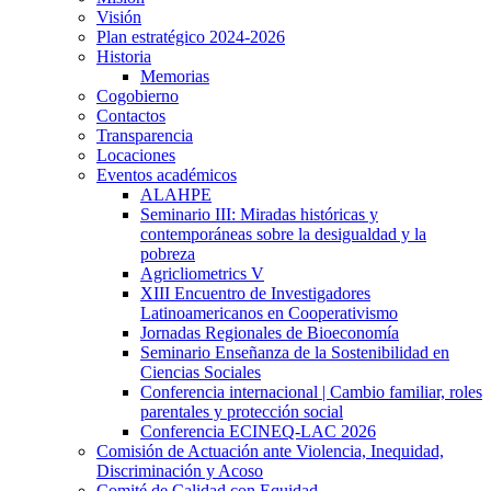
Visión
Plan estratégico 2024-2026
Historia
Memorias
Cogobierno
Contactos
Transparencia
Locaciones
Eventos académicos
ALAHPE
Seminario III: Miradas históricas y
contemporáneas sobre la desigualdad y la
pobreza
Agricliometrics V
XIII Encuentro de Investigadores
Latinoamericanos en Cooperativismo
Jornadas Regionales de Bioeconomía
Seminario Enseñanza de la Sostenibilidad en
Ciencias Sociales
Conferencia internacional | Cambio familiar, roles
parentales y protección social
Conferencia ECINEQ-LAC 2026
Comisión de Actuación ante Violencia, Inequidad,
Discriminación y Acoso
Comité de Calidad con Equidad