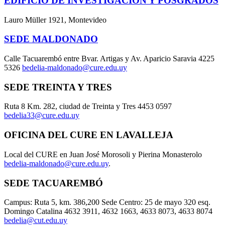
EDIFICIO DE INVESTIGACIÓN Y POSGRADOS
Lauro Müller 1921, Montevideo
SEDE MALDONADO
Calle Tacuarembó entre Bvar. Artigas y Av. Aparicio Saravia 4225
5326
bedelia-maldonado@cure.edu.uy
SEDE TREINTA Y TRES
Ruta 8 Km. 282, ciudad de Treinta y Tres 4453 0597
bedelia33@cure.edu.uy
OFICINA DEL CURE EN LAVALLEJA
Local del CURE en Juan José Morosoli y Pierina Monasterolo
bedelia-maldonado@cure.edu.uy
.
SEDE TACUAREMBÓ
Campus: Ruta 5, km. 386,200 Sede Centro: 25 de mayo 320 esq.
Domingo Catalina 4632 3911, 4632 1663, 4633 8073, 4633 8074
bedelia@cut.edu.uy