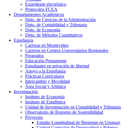
Expediente electrónico
Protocolos FCEA
Departamentos Académicos
Dpto. de Ciencias de la Administración
Dpto. de Contabilidad y Tributaria
Dpto. de Economía
Dpto. de Métodos Cuantitativos
Enseñanza
Carreras en Montevideo
Carreras en Centros Universitarios Regionales
Posgrados
Educación Permanente
Estudiantes en privación de libertad
Apoyo a la Enseñanza
Prácticas Curriculares
Intercambio y Movilidad
Área Social y Artística
Investigación
Instituto de Economía
Instituto de Estadística
Unidad de Investigación en Contabilidad y Tributaria
Observatorio de Reportes de Sostenibilidad
Proyectos
Estudio Longitudinal de Bienestar en Uruguay
Unidad Curricular de Desigualdad y Pobreza