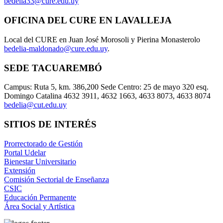
bedelia33@cure.edu.uy
OFICINA DEL CURE EN LAVALLEJA
Local del CURE en Juan José Morosoli y Pierina Monasterolo
bedelia-maldonado@cure.edu.uy
.
SEDE TACUAREMBÓ
Campus: Ruta 5, km. 386,200 Sede Centro: 25 de mayo 320 esq.
Domingo Catalina 4632 3911, 4632 1663, 4633 8073, 4633 8074
bedelia@cut.edu.uy
SITIOS DE INTERÉS
Prorrectorado de Gestión
Portal Udelar
Bienestar Universitario
Extensión
Comisión Sectorial de Enseñanza
CSIC
Educación Permanente
Área Social y Artística