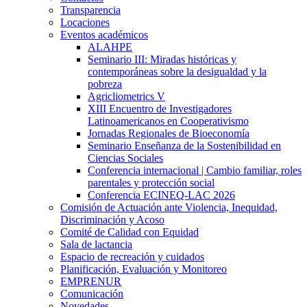
Transparencia
Locaciones
Eventos académicos
ALAHPE
Seminario III: Miradas históricas y
contemporáneas sobre la desigualdad y la
pobreza
Agricliometrics V
XIII Encuentro de Investigadores
Latinoamericanos en Cooperativismo
Jornadas Regionales de Bioeconomía
Seminario Enseñanza de la Sostenibilidad en
Ciencias Sociales
Conferencia internacional | Cambio familiar, roles
parentales y protección social
Conferencia ECINEQ-LAC 2026
Comisión de Actuación ante Violencia, Inequidad,
Discriminación y Acoso
Comité de Calidad con Equidad
Sala de lactancia
Espacio de recreación y cuidados
Planificación, Evaluación y Monitoreo
EMPRENUR
Comunicación
Novedades