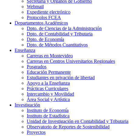
Secretaría y Órganos de Gobierno
Webmail
Expediente electrónico
Protocolos FCEA
Departamentos Académicos
Dpto. de Ciencias de la Administración
Dpto. de Contabilidad y Tributaria
Dpto. de Economía
Dpto. de Métodos Cuantitativos
Enseñanza
Carreras en Montevideo
Carreras en Centros Universitarios Regionales
Posgrados
Educación Permanente
Estudiantes en privación de libertad
Apoyo a la Enseñanza
Prácticas Curriculares
Intercambio y Movilidad
Área Social y Artística
Investigación
Instituto de Economía
Instituto de Estadística
Unidad de Investigación en Contabilidad y Tributaria
Observatorio de Reportes de Sostenibilidad
Proyectos