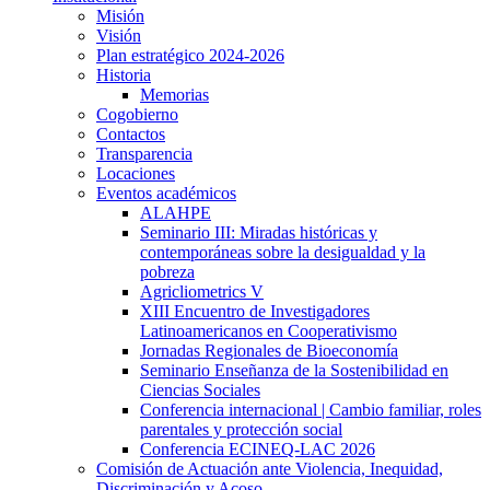
Misión
Visión
Plan estratégico 2024-2026
Historia
Memorias
Cogobierno
Contactos
Transparencia
Locaciones
Eventos académicos
ALAHPE
Seminario III: Miradas históricas y
contemporáneas sobre la desigualdad y la
pobreza
Agricliometrics V
XIII Encuentro de Investigadores
Latinoamericanos en Cooperativismo
Jornadas Regionales de Bioeconomía
Seminario Enseñanza de la Sostenibilidad en
Ciencias Sociales
Conferencia internacional | Cambio familiar, roles
parentales y protección social
Conferencia ECINEQ-LAC 2026
Comisión de Actuación ante Violencia, Inequidad,
Discriminación y Acoso