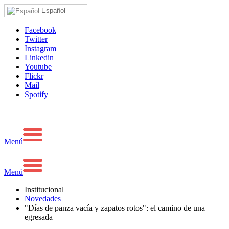
Español
Facebook
Twitter
Instagram
Linkedin
Youtube
Flickr
Mail
Spotify
Menú
Menú
Institucional
Novedades
"Días de panza vacía y zapatos rotos": el camino de una
egresada