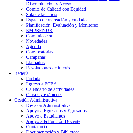
Discriminación y Acoso
Comité de Calidad con Equidad
Sala de lactancia
Espacio de recreación y cuidados
Planificación, Evaluación y Monitoreo
EMPRENUR
Comunicación
Novedades
Agenda
Convocatorias
Campañas
Llamados
Resoluciones de interés
Bedelía
Portada
Ingreso a FCEA
Calendario de actividades
Cursos y exámenes
Gestión Administrativa
División Administrativa
Apoyo a Egresadas y Egresados
Apoyo a Estudiantes
Apoyo a la Función Docente
Contaduría
Documentación y Biblioteca