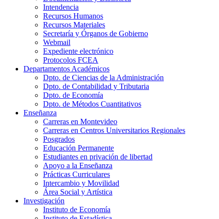
Intendencia
Recursos Humanos
Recursos Materiales
Secretaría y Órganos de Gobierno
Webmail
Expediente electrónico
Protocolos FCEA
Departamentos Académicos
Dpto. de Ciencias de la Administración
Dpto. de Contabilidad y Tributaria
Dpto. de Economía
Dpto. de Métodos Cuantitativos
Enseñanza
Carreras en Montevideo
Carreras en Centros Universitarios Regionales
Posgrados
Educación Permanente
Estudiantes en privación de libertad
Apoyo a la Enseñanza
Prácticas Curriculares
Intercambio y Movilidad
Área Social y Artística
Investigación
Instituto de Economía
Instituto de Estadística