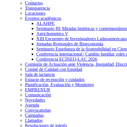
Contactos
Transparencia
Locaciones
Eventos académicos
ALAHPE
Seminario III: Miradas históricas y contemporáneas
Agricliometrics V
XIII Encuentro de Investigadores Latinoamerican
Jornadas Regionales de Bioeconomía
Seminario Enseñanza de la Sostenibilidad en Cienc
Conferencia internacional | Cambio familiar, roles 
Conferencia ECINEQ-LAC 2026
Comisión de Actuación ante Violencia, Inequidad, Discr
Comité de Calidad con Equidad
Sala de lactancia
Espacio de recreación y cuidados
Planificación, Evaluación y Monitoreo
EMPRENUR
Comunicación
Novedades
Agenda
Convocatorias
Campañas
Llamados
Resoluciones de interés