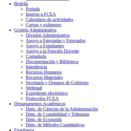
Bedelía
Portada
Ingreso a FCEA
Calendario de actividades
Cursos y exámenes
Gestión Administrativa
División Administrativa
Apoyo a Egresadas y Egresados
Apoyo a Estudiantes
Apoyo a la Función Docente
Contaduría
Documentación y Biblioteca
Intendencia
Recursos Humanos
Recursos Materiales
Secretaría y Órganos de Gobierno
Webmail
Expediente electrónico
Protocolos FCEA
Departamentos Académicos
Dpto. de Ciencias de la Administración
Dpto. de Contabilidad y Tributaria
Dpto. de Economía
Dpto. de Métodos Cuantitativos
Enseñanza