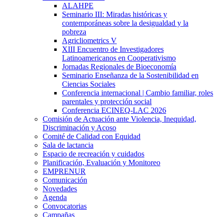
ALAHPE
Seminario III: Miradas históricas y
contemporáneas sobre la desigualdad y la
pobreza
Agricliometrics V
XIII Encuentro de Investigadores
Latinoamericanos en Cooperativismo
Jornadas Regionales de Bioeconomía
Seminario Enseñanza de la Sostenibilidad en
Ciencias Sociales
Conferencia internacional | Cambio familiar, roles
parentales y protección social
Conferencia ECINEQ-LAC 2026
Comisión de Actuación ante Violencia, Inequidad,
Discriminación y Acoso
Comité de Calidad con Equidad
Sala de lactancia
Espacio de recreación y cuidados
Planificación, Evaluación y Monitoreo
EMPRENUR
Comunicación
Novedades
Agenda
Convocatorias
Campañas