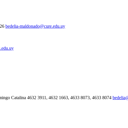
326
bedelia-maldonado@cure.edu.uy
.edu.uy
mingo Catalina 4632 3911, 4632 1663, 4633 8073, 4633 8074
bedelia