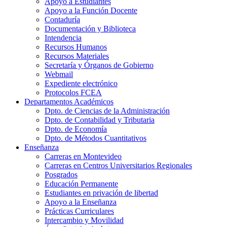
Apoyo a Estudiantes
Apoyo a la Función Docente
Contaduría
Documentación y Biblioteca
Intendencia
Recursos Humanos
Recursos Materiales
Secretaría y Órganos de Gobierno
Webmail
Expediente electrónico
Protocolos FCEA
Departamentos Académicos
Dpto. de Ciencias de la Administración
Dpto. de Contabilidad y Tributaria
Dpto. de Economía
Dpto. de Métodos Cuantitativos
Enseñanza
Carreras en Montevideo
Carreras en Centros Universitarios Regionales
Posgrados
Educación Permanente
Estudiantes en privación de libertad
Apoyo a la Enseñanza
Prácticas Curriculares
Intercambio y Movilidad