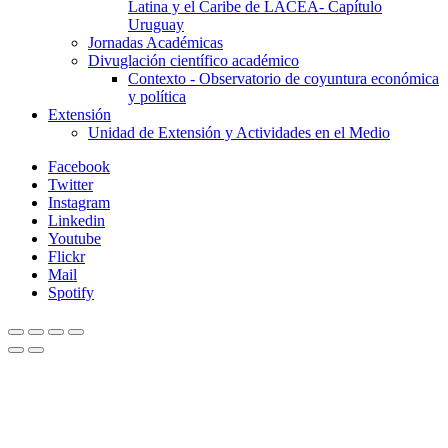
Latina y el Caribe de LACEA- Capítulo
Uruguay
Jornadas Académicas
Divuglación científico académico
Contexto - Observatorio de coyuntura económica
y política
Extensión
Unidad de Extensión y Actividades en el Medio
Facebook
Twitter
Instagram
Linkedin
Youtube
Flickr
Mail
Spotify