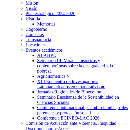
Misión
Visión
Plan estratégico 2024-2026
Historia
Memorias
Cogobierno
Contactos
Transparencia
Locaciones
Eventos académicos
ALAHPE
Seminario III: Miradas históricas y
contemporáneas sobre la desigualdad y la
pobreza
Agricliometrics V
XIII Encuentro de Investigadores
Latinoamericanos en Cooperativismo
Jornadas Regionales de Bioeconomía
Seminario Enseñanza de la Sostenibilidad en
Ciencias Sociales
Conferencia internacional | Cambio familiar, roles
parentales y protección social
Conferencia ECINEQ-LAC 2026
Comisión de Actuación ante Violencia, Inequidad,
Discriminación y Acoso