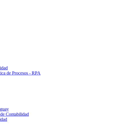
lidad
tica de Procesos - RPA
uguay
 de Contabilidad
idad