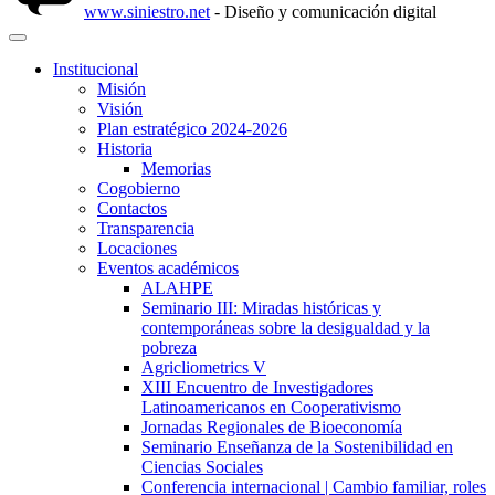
www.siniestro.net
- Diseño y comunicación digital
Institucional
Misión
Visión
Plan estratégico 2024-2026
Historia
Memorias
Cogobierno
Contactos
Transparencia
Locaciones
Eventos académicos
ALAHPE
Seminario III: Miradas históricas y
contemporáneas sobre la desigualdad y la
pobreza
Agricliometrics V
XIII Encuentro de Investigadores
Latinoamericanos en Cooperativismo
Jornadas Regionales de Bioeconomía
Seminario Enseñanza de la Sostenibilidad en
Ciencias Sociales
Conferencia internacional | Cambio familiar, roles