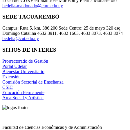
Local del CURE en Juan José Morosoli y Pierina Monasterolo
bedelia-maldonado@cure.edu.uy
.
SEDE TACUAREMBÓ
Campus: Ruta 5, km. 386,200 Sede Centro: 25 de mayo 320 esq.
Domingo Catalina 4632 3911, 4632 1663, 4633 8073, 4633 8074
bedelia@cut.edu.uy
SITIOS DE INTERÉS
Prorrectorado de Gestión
Portal Udelar
Bienestar Universitario
Extensión
Comisión Sectorial de Enseñanza
CSIC
Educación Permanente
Área Social y Artística
Facultad de Ciencias Económicas y de Administración