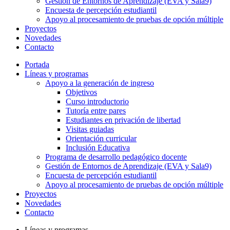
Gestión de Entornos de Aprendizaje (EVA y Sala9)
Encuesta de percepción estudiantil
Apoyo al procesamiento de pruebas de opción múltiple
Proyectos
Novedades
Contacto
Portada
Líneas y programas
Apoyo a la generación de ingreso
Objetivos
Curso introductorio
Tutoría entre pares
Estudiantes en privación de libertad
Visitas guiadas
Orientación curricular
Inclusión Educativa
Programa de desarrollo pedagógico docente
Gestión de Entornos de Aprendizaje (EVA y Sala9)
Encuesta de percepción estudiantil
Apoyo al procesamiento de pruebas de opción múltiple
Proyectos
Novedades
Contacto
Líneas y programas