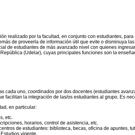
n realizado por la facultad, en conjunto con estudiantes, para es
emás de proveerla de información útil que evite o disminuya las
inicial de estudiantes de más avanzado nivel con quienes ingresan
República (Udelar), cuyas principales funciones son la enseñanza
oras cada uno, coordinados por dos docentes (estudiantes avanz
ue facilitan la integración de las/os estudiantes al grupo. Es ne
ad, en particular:
, etc.
ripciones, horarios, control de asistencia, etc.
centros de estudiantes: biblioteca, becas, oficina de apuntes, tut
 Estudios vigente.