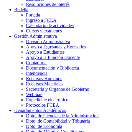
Resoluciones de interés
Bedelía
Portada
Ingreso a FCEA
Calendario de actividades
Cursos y exámenes
Gestión Administrativa
División Administrativa
Apoyo a Egresadas y Egresados
Apoyo a Estudiantes
Apoyo a la Función Docente
Contaduría
Documentación y Biblioteca
Intendencia
Recursos Humanos
Recursos Materiales
Secretaría y Órganos de Gobierno
Webmail
Expediente electrónico
Protocolos FCEA
Departamentos Académicos
Dpto. de Ciencias de la Administración
Dpto. de Contabilidad y Tributaria
Dpto. de Economía
Dpto. de Métodos Cuantitativos