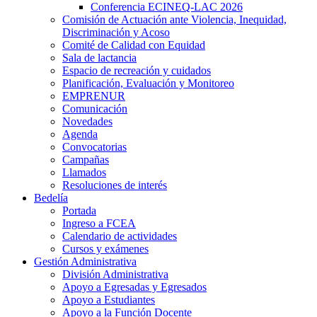
Conferencia ECINEQ-LAC 2026
Comisión de Actuación ante Violencia, Inequidad,
Discriminación y Acoso
Comité de Calidad con Equidad
Sala de lactancia
Espacio de recreación y cuidados
Planificación, Evaluación y Monitoreo
EMPRENUR
Comunicación
Novedades
Agenda
Convocatorias
Campañas
Llamados
Resoluciones de interés
Bedelía
Portada
Ingreso a FCEA
Calendario de actividades
Cursos y exámenes
Gestión Administrativa
División Administrativa
Apoyo a Egresadas y Egresados
Apoyo a Estudiantes
Apoyo a la Función Docente