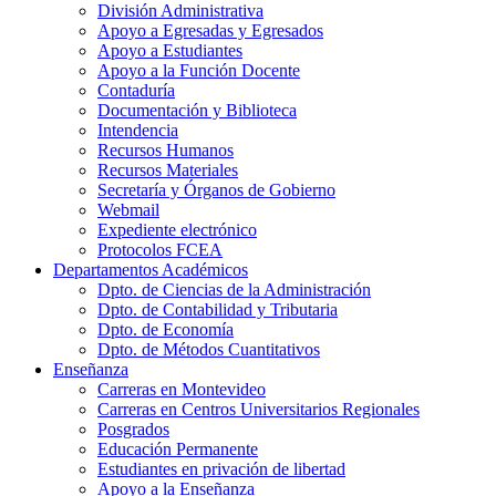
División Administrativa
Apoyo a Egresadas y Egresados
Apoyo a Estudiantes
Apoyo a la Función Docente
Contaduría
Documentación y Biblioteca
Intendencia
Recursos Humanos
Recursos Materiales
Secretaría y Órganos de Gobierno
Webmail
Expediente electrónico
Protocolos FCEA
Departamentos Académicos
Dpto. de Ciencias de la Administración
Dpto. de Contabilidad y Tributaria
Dpto. de Economía
Dpto. de Métodos Cuantitativos
Enseñanza
Carreras en Montevideo
Carreras en Centros Universitarios Regionales
Posgrados
Educación Permanente
Estudiantes en privación de libertad
Apoyo a la Enseñanza