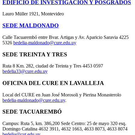
EDIFICIO DE INVESTIGACIÓN Y POSGRADOS
Lauro Müller 1921, Montevideo
SEDE MALDONADO
Calle Tacuarembó entre Bvar. Artigas y Av. Aparicio Saravia 4225
5326
bedelia-maldonado@cure.edu.uy
SEDE TREINTA Y TRES
Ruta 8 Km. 282, ciudad de Treinta y Tres 4453 0597
bedelia33@cure.edu.uy
OFICINA DEL CURE EN LAVALLEJA
Local del CURE en Juan José Morosoli y Pierina Monasterolo
bedelia-maldonado@cure.edu.uy
.
SEDE TACUAREMBÓ
Campus: Ruta 5, km. 386,200 Sede Centro: 25 de mayo 320 esq.
Domingo Catalina 4632 3911, 4632 1663, 4633 8073, 4633 8074
bedelia@cut.edu.uy