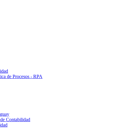
lidad
tica de Procesos - RPA
uguay
 de Contabilidad
idad