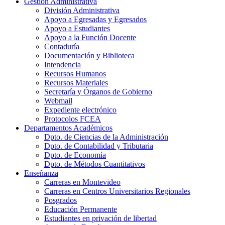
Gestión Administrativa
División Administrativa
Apoyo a Egresadas y Egresados
Apoyo a Estudiantes
Apoyo a la Función Docente
Contaduría
Documentación y Biblioteca
Intendencia
Recursos Humanos
Recursos Materiales
Secretaría y Órganos de Gobierno
Webmail
Expediente electrónico
Protocolos FCEA
Departamentos Académicos
Dpto. de Ciencias de la Administración
Dpto. de Contabilidad y Tributaria
Dpto. de Economía
Dpto. de Métodos Cuantitativos
Enseñanza
Carreras en Montevideo
Carreras en Centros Universitarios Regionales
Posgrados
Educación Permanente
Estudiantes en privación de libertad