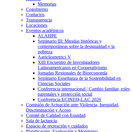
Memorias
Cogobierno
Contactos
Transparencia
Locaciones
Eventos académicos
ALAHPE
Seminario III: Miradas históricas y
contemporáneas sobre la desigualdad y la
pobreza
Agricliometrics V
XIII Encuentro de Investigadores
Latinoamericanos en Cooperativismo
Jornadas Regionales de Bioeconomía
Seminario Enseñanza de la Sostenibilidad en
Ciencias Sociales
Conferencia internacional | Cambio familiar, roles
parentales y protección social
Conferencia ECINEQ-LAC 2026
Comisión de Actuación ante Violencia, Inequidad,
Discriminación y Acoso
Comité de Calidad con Equidad
Sala de lactancia
Espacio de recreación y cuidados
Planificación, Evaluación y Monitoreo