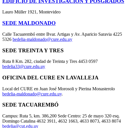
EDIFICIO DE INVESTIGACIÓN Y POSGRADOS
Lauro Müller 1921, Montevideo
SEDE MALDONADO
Calle Tacuarembó entre Bvar. Artigas y Av. Aparicio Saravia 4225
5326
bedelia-maldonado@cure.edu.uy
SEDE TREINTA Y TRES
Ruta 8 Km. 282, ciudad de Treinta y Tres 4453 0597
bedelia33@cure.edu.uy
OFICINA DEL CURE EN LAVALLEJA
Local del CURE en Juan José Morosoli y Pierina Monasterolo
bedelia-maldonado@cure.edu.uy
.
SEDE TACUAREMBÓ
Campus: Ruta 5, km. 386,200 Sede Centro: 25 de mayo 320 esq.
Domingo Catalina 4632 3911, 4632 1663, 4633 8073, 4633 8074
bedelia@cut.edu.uy