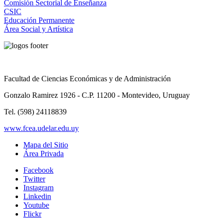
Comisión Sectorial de Enseñanza
CSIC
Educación Permanente
Área Social y Artística
Facultad de Ciencias Económicas y de Administración
Gonzalo Ramirez 1926 - C.P. 11200 - Montevideo, Uruguay
Tel. (598) 24118839
www.fcea.udelar.edu.uy
Mapa del Sitio
Área Privada
Facebook
Twitter
Instagram
Linkedin
Youtube
Flickr