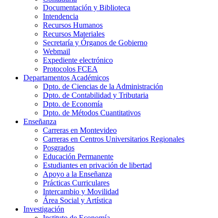
Documentación y Biblioteca
Intendencia
Recursos Humanos
Recursos Materiales
Secretaría y Órganos de Gobierno
Webmail
Expediente electrónico
Protocolos FCEA
Departamentos Académicos
Dpto. de Ciencias de la Administración
Dpto. de Contabilidad y Tributaria
Dpto. de Economía
Dpto. de Métodos Cuantitativos
Enseñanza
Carreras en Montevideo
Carreras en Centros Universitarios Regionales
Posgrados
Educación Permanente
Estudiantes en privación de libertad
Apoyo a la Enseñanza
Prácticas Curriculares
Intercambio y Movilidad
Área Social y Artística
Investigación
Instituto de Economía