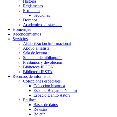
Historia
Reglamento
Estructura
Secciones
Decanos
Académicos destacados
Homenajes
Reconocimientos
Servicios
Alfabetización informacional
Apoyo al tesista
Sala de lectura
Solicitud de bibliografía
Préstamos y devolución
Biblioteca IECON
Biblioteca IESTA
Recursos de información
Colecciones especiales
Colección histórica
Espacio Benjamin Nahum
Espacio Danilo Astori
En línea
Bases de datos
Revistas
Boletín