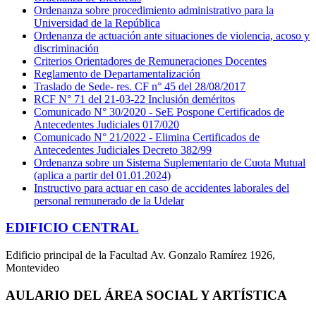
Ordenanza sobre procedimiento administrativo para la
Universidad de la República
Ordenanza de actuación ante situaciones de violencia, acoso y
discriminación
Criterios Orientadores de Remuneraciones Docentes
Reglamento de Departamentalización
Traslado de Sede- res. CF n° 45 del 28/08/2017
RCF N° 71 del 21-03-22 Inclusión deméritos
Comunicado N° 30/2020 - SeE Pospone Certificados de
Antecedentes Judiciales 017/020
Comunicado N° 21/2022 - Elimina Certificados de
Antecedentes Judiciales Decreto 382/99
Ordenanza sobre un Sistema Suplementario de Cuota Mutual
(aplica a partir del 01.01.2024)
Instructivo para actuar en caso de accidentes laborales del
personal remunerado de la Udelar
EDIFICIO CENTRAL
Edificio principal de la Facultad Av. Gonzalo Ramírez 1926,
Montevideo
AULARIO DEL ÁREA SOCIAL Y ARTÍSTICA