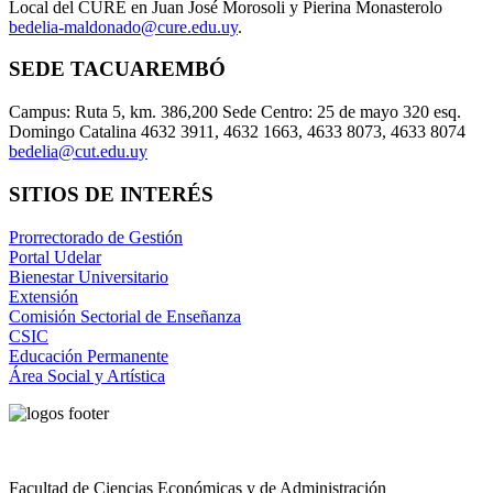
Local del CURE en Juan José Morosoli y Pierina Monasterolo
bedelia-maldonado@cure.edu.uy
.
SEDE TACUAREMBÓ
Campus: Ruta 5, km. 386,200 Sede Centro: 25 de mayo 320 esq.
Domingo Catalina 4632 3911, 4632 1663, 4633 8073, 4633 8074
bedelia@cut.edu.uy
SITIOS DE INTERÉS
Prorrectorado de Gestión
Portal Udelar
Bienestar Universitario
Extensión
Comisión Sectorial de Enseñanza
CSIC
Educación Permanente
Área Social y Artística
Facultad de Ciencias Económicas y de Administración